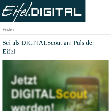
Finden
Sei als DIGITALScout am Puls der 
Eifel
Du bist Fan der Eifel und immer offen für Geschichten, News und 
Events aus der Region Eifel? Dann lass uns gemeinsam darüber 
berichten und die Menschen der Region Eifel informieren und 
unterhalten.
Zeige uns, was in Deinem Teil der Eifel passiert, am besten aus 
Deinem direkten Umfeld, in dem Du lebst und Dich gut 
auskennst und das Dir am Herzen liegt.