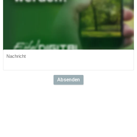
Wir machen mit Dir gemeinsam Eifel.DIGITAL noch bunter und 
bringen den Menschen die Region Eifel noch näher. Erzähle uns, 
was du erlebst und wir berichten auf Eifel.DIGITAL darüber.
Bewerbe dich jetzt als DIGITALScout unter: scout@eifel.digital
Oder sende uns eine Nachricht über das folgende Formular:
Absenden