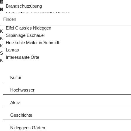
Kreis Bernkastel-Wittlich
Vorspeisen
DIGITALScout
Brandschutzübung
Kreis Bitburg-Prüm
Hauptspeisen
Mehr...
St. Nikolaus Jugendstätte Rursee
Kreis Cochem-Zell
Desserts
Finden
Meilerfest
Kreis Düren
Backwaren
Eifel Classics Nideggen
Kreis Euskirchen
Slipanlage Eschauel
Kreis Mayen-Koblenz
Holzkohle Meiler in Schmidt
Kreis Trier-Saarburg
Lamas
Städteregion Aachen
Interessante Orte
Kreis Vulkaneifel
Kultur
Hochwasser
Aktiv
Geschichte
Nideggens Gärten